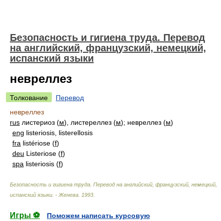
Безопасность и гигиена труда. Перевод
на английский, французский, немецкий,
испанский языки
невреллез
Толкование
Перевод
невреллез
rus
листериоз (
м
), листереллез (
м
); невреллез (
м
)
eng
listeriosis, listerellosis
fra
listériose (
f
)
deu
Listeriose (
f
)
spa
listeriosis (
f
)
Безопасность и гигиена труда. Перевод на английский, французский, немецкий,
испанский языки. - Женева
.
1993
.
Игры ⚽
Поможем написать курсовую