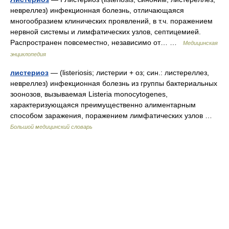
невреллез) инфекционная болезнь, отличающаяся
многообразием клинических проявлений, в т.ч. поражением
нервной системы и лимфатических узлов, септицемией.
Распространен повсеместно, независимо от… …
Медицинская
энциклопедия
листериоз
— (listeriosis; листерии + оз; син.: листереллез,
невреллез) инфекционная болезнь из группы бактериальных
зоонозов, вызываемая Listeria monocytogenes,
характеризующаяся преимущественно алиментарным
способом заражения, поражением лимфатических узлов …
Большой медицинский словарь