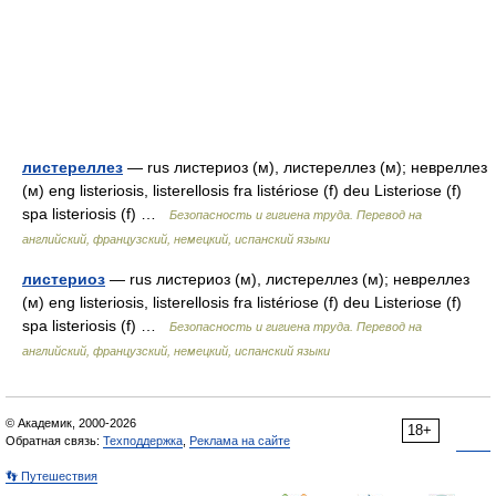
листереллез
— rus листериоз (м), листереллез (м); невреллез
(м) eng listeriosis, listerellosis fra listériose (f) deu Listeriose (f)
spa listeriosis (f) …
Безопасность и гигиена труда. Перевод на
английский, французский, немецкий, испанский языки
листериоз
— rus листериоз (м), листереллез (м); невреллез
(м) eng listeriosis, listerellosis fra listériose (f) deu Listeriose (f)
spa listeriosis (f) …
Безопасность и гигиена труда. Перевод на
английский, французский, немецкий, испанский языки
© Академик, 2000-2026
18+
Обратная связь:
Техподдержка
,
Реклама на сайте
👣 Путешествия