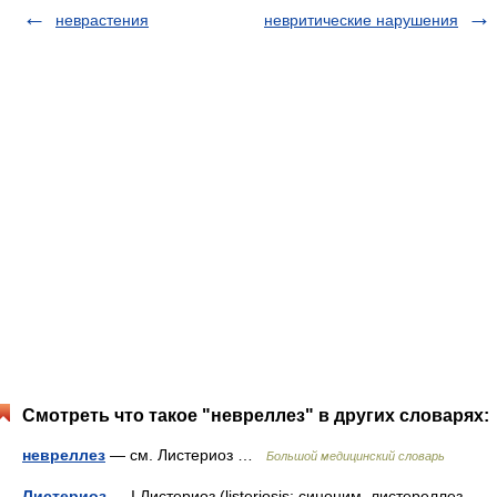
неврастения
невритические нарушения
Смотреть что такое "невреллез" в других словарях:
невреллез
— см. Листериоз …
Большой медицинский словарь
Листериоз
— I Листериоз (listeriosis; синоним, листереллез,